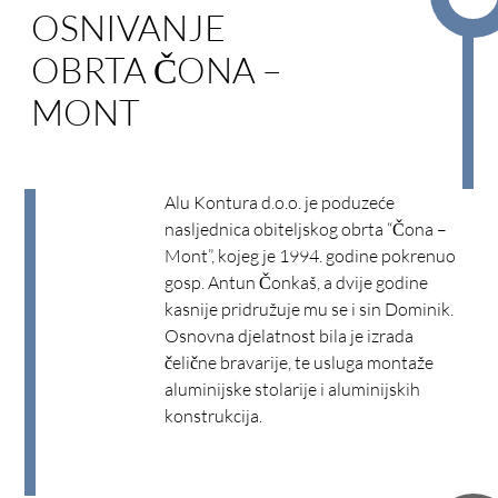
OSNIVANJE
OBRTA ČONA –
MONT
Alu Kontura d.o.o. je poduzeće
nasljednica obiteljskog obrta “Čona –
Mont”, kojeg je 1994. godine pokrenuo
gosp. Antun Čonkaš, a dvije godine
kasnije pridružuje mu se i sin Dominik.
Osnovna djelatnost bila je izrada
čelične bravarije, te usluga montaže
aluminijske stolarije i aluminijskih
konstrukcija.