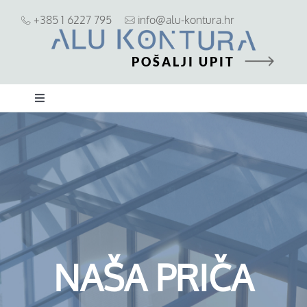
Skip
+385 1 6227 795
info@alu-kontura.hr
to
content
POŠALJI UPIT
Toggle
Navigation
ALU stolarija
PVC stolarija
Zaštita od sunca i pogleda
NAŠA PRIČA
Ostalo