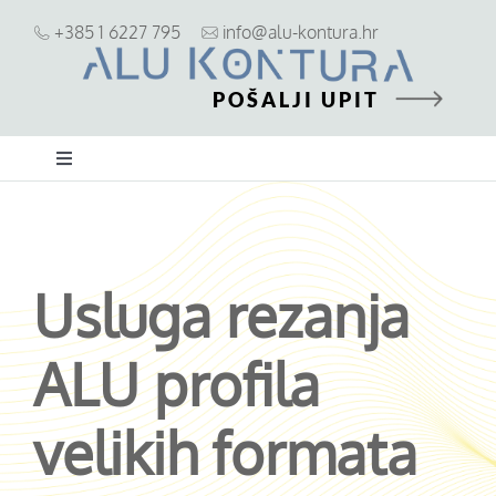
Skip
+385 1 6227 795
info@alu-kontura.hr
to
content
POŠALJI UPIT
Toggle
Navigation
ALU stolarija
PVC stolarija
Usluga rezanja
ALU profila
Zaštita od sunca i pogleda
velikih formata
Ostalo