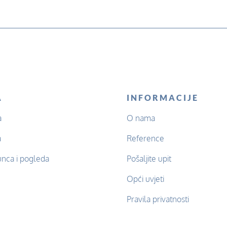
A
INFORMACIJE
a
O nama
a
Reference
unca i pogleda
Pošaljite upit
Opći uvjeti
Pravila privatnosti