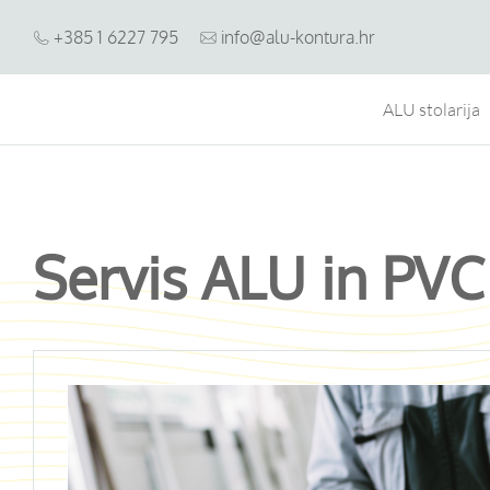
Skip
+385 1 6227 795
info@alu-kontura.hr
to
content
ALU stolarija
Servis ALU in PVC 