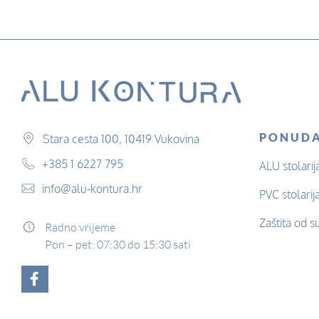
PONUD
Stara cesta 100, 10419 Vukovina
+385 1 6227 795
ALU stolarij
info@alu-kontura.hr
PVC stolarij
Zaštita od s
Radno vrijeme
Pon – pet: 07:30 do 15:30 sati