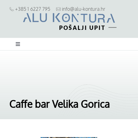
Skip
+385 1 6227 795
info@alu-kontura.hr
to
content
POŠALJI UPIT
Toggle
Navigation
ALU stolarija
PVC stolarija
Caffe bar Velika Gorica
Zaštita od sunca i pogleda
Ostalo