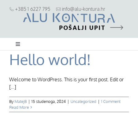
Skip
+385 1 6227 795
info@alu-kontura.hr
to
content
POŠALJI UPIT
Toggle
Hello world!
Navigation
ALU stolarija
Welcome to WordPress. This is your first post. Edit or
PVC stolarija
[...]
Zaštita od sunca i pogleda
By
MatejB
|
15 studenoga, 2024
|
Uncategorized
|
1 Comment
Read More
Ostalo